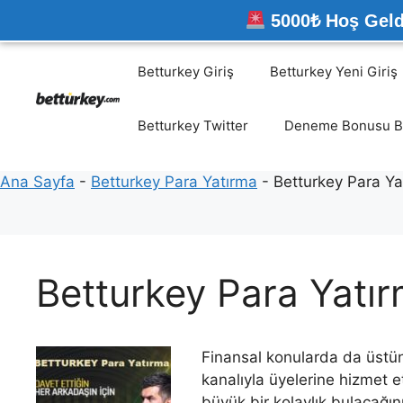
İçeriğe
5000₺ Hoş Gel
atla
Betturkey Giriş
Betturkey Yeni Giriş
Betturkey Twitter
Deneme Bonusu B
Ana Sayfa
-
Betturkey Para Yatırma
-
Betturkey Para Ya
Betturkey Para Yatı
Finansal konularda da üstün
kanalıyla üyelerine hizmet et
büyük bir kolaylık bulacağını