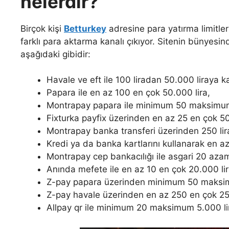
nelerdir?
Birçok kişi
Betturkey
adresine para yatırma limitler
farklı para aktarma kanalı çıkıyor. Sitenin bünyesind
aşağıdaki gibidir:
Havale ve eft ile 100 liradan 50.000 liraya k
Papara ile en az 100 en çok 50.000 lira,
Montrapay papara ile minimum 50 maksimum
Fixturka payfix üzerinden en az 25 en çok 50
Montrapay banka transferi üzerinden 250 lir
Kredi ya da banka kartlarını kullanarak en az
Montrapay cep bankacılığı ile asgari 20 azami
Anında mefete ile en az 10 en çok 20.000 lir
Z-pay papara üzerinden minimum 50 maksim
Z-pay havale üzerinden en az 250 en çok 25.
Allpay qr ile minimum 20 maksimum 5.000 lira