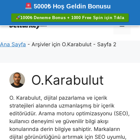
İçeriğe
5000₺ Hoş Geldin Bonusu
atla
1000₺ Deneme Bonus + 1000 Free Spin için Tıkla
Menü
Ana Sayfa
-
Arşivler için O.Karabulut
-
Sayfa 2
O.Karabulut
O. Karabulut, dijital pazarlama ve içerik
stratejileri alanında uzmanlaşmış bir içerik
editörüdür. Arama motoru optimizasyonu (SEO),
kullanıcı deneyimi ve güvenilir bilgi akışı
konularında derin bilgiye sahiptir. Markaların
dijital görünürlüğünü artırmak için SEO uyumlu,