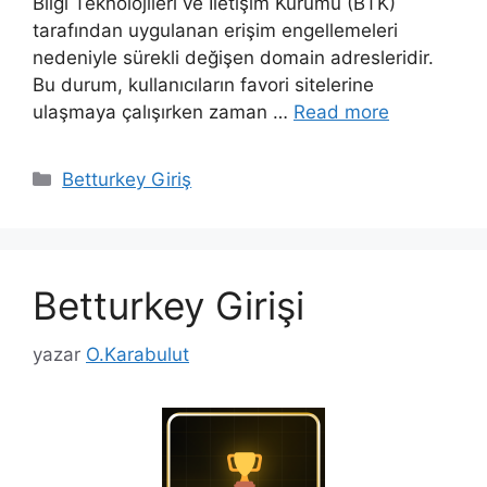
Bilgi Teknolojileri ve İletişim Kurumu (BTK)
tarafından uygulanan erişim engellemeleri
nedeniyle sürekli değişen domain adresleridir.
Bu durum, kullanıcıların favori sitelerine
ulaşmaya çalışırken zaman …
Read more
Kategoriler
Betturkey Giriş
Betturkey Girişi
yazar
O.Karabulut