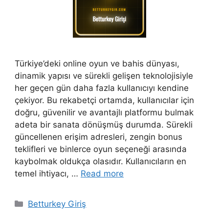
Türkiye’deki online oyun ve bahis dünyası,
dinamik yapısı ve sürekli gelişen teknolojisiyle
her geçen gün daha fazla kullanıcıyı kendine
çekiyor. Bu rekabetçi ortamda, kullanıcılar için
doğru, güvenilir ve avantajlı platformu bulmak
adeta bir sanata dönüşmüş durumda. Sürekli
güncellenen erişim adresleri, zengin bonus
teklifleri ve binlerce oyun seçeneği arasında
kaybolmak oldukça olasıdır. Kullanıcıların en
temel ihtiyacı, …
Read more
Kategoriler
Betturkey Giriş