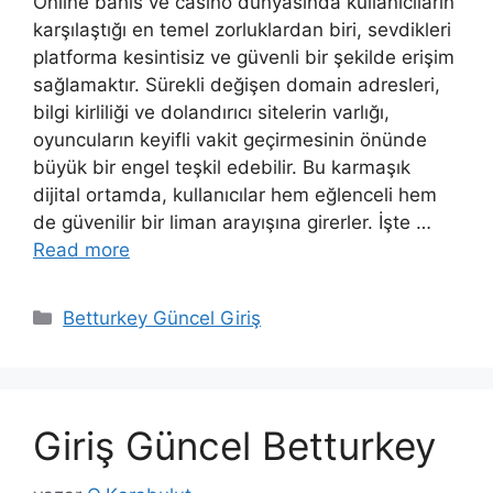
Online bahis ve casino dünyasında kullanıcıların
karşılaştığı en temel zorluklardan biri, sevdikleri
platforma kesintisiz ve güvenli bir şekilde erişim
sağlamaktır. Sürekli değişen domain adresleri,
bilgi kirliliği ve dolandırıcı sitelerin varlığı,
oyuncuların keyifli vakit geçirmesinin önünde
büyük bir engel teşkil edebilir. Bu karmaşık
dijital ortamda, kullanıcılar hem eğlenceli hem
de güvenilir bir liman arayışına girerler. İşte …
Read more
Kategoriler
Betturkey Güncel Giriş
Giriş Güncel Betturkey