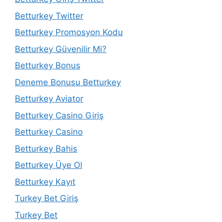
Betturkey Twitter
Betturkey Promosyon Kodu
Betturkey Güvenilir Mi?
Betturkey Bonus
Deneme Bonusu Betturkey
Betturkey Aviator
Betturkey Casino Giriş
Betturkey Casino
Betturkey Bahis
Betturkey Üye Ol
Betturkey Kayıt
Turkey Bet Giriş
Turkey Bet