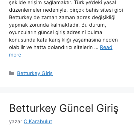
şekilde erişim sağlamaktır. Türkiye’deki yasal
düzenlemeler nedeniyle, birçok bahis sitesi gibi
Betturkey de zaman zaman adres değişikliği
yapmak zorunda kalmaktadır. Bu durum,
oyuncuların güncel giriş adresini bulma
konusunda kafa karışıklığı yaşamasına neden
olabilir ve hatta dolandırıcı sitelerin …
Read
more
Kategoriler
Betturkey Giriş
Betturkey Güncel Giriş
yazar
O.Karabulut