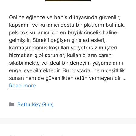
Online eğlence ve bahis dünyasında güvenilir,
kapsamlı ve kullanıcı dostu bir platform bulmak,
pek çok kullanıcı için en büyük öncelik haline
gelmiştir. Sürekli değişen giriş adresleri,
karmaşık bonus koşulları ve yetersiz müşteri
hizmetleri gibi sorunlar, kullanıcıların canını
sıkabilmekte ve ideal bir deneyim yaşamalarını
engelleyebilmektedir. Bu noktada, hem çeşitlilik
sunan hem de güvenlikten ödün vermeyen bir …
Read more
Kategoriler
Betturkey Giriş