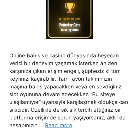
Online bahis ve casino dünyasında heyecan
verici bir deneyim yaşamak isterken aniden
karşınıza çıkan erişim engeli, şüphesiz ki tüm
keyfinizi kaçırabilir. Tam favori takımınızın
maçına bahis yapacakken veya en sevdiğiniz
slot oyununa devam edecekken “Bu siteye
ulaşılamıyor” uyarısıyla karşılaşmak oldukça can
sıkıcıdır. Özellikle de sık sık tercih ettiğiniz bir
platforma erişimde sorun yaşıyorsanız, aklınıza
hesabınızın …
Read more