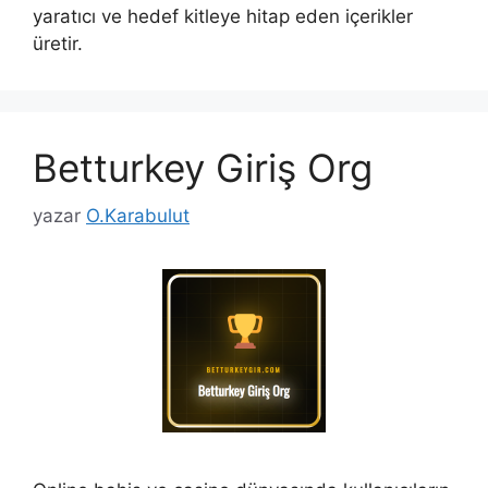
yaratıcı ve hedef kitleye hitap eden içerikler
üretir.
Betturkey Giriş Org
yazar
O.Karabulut