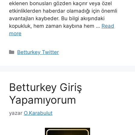
eklenen bonusları gözden kaçırır veya özel
etkinliklerden haberdar olamadığı için önemli
avantajları kaybeder. Bu bilgi akışındaki
kopukluk, hem zaman kaybına hem …
Read
more
Kategoriler
Betturkey Twitter
Betturkey Giriş
Yapamıyorum
yazar
O.Karabulut