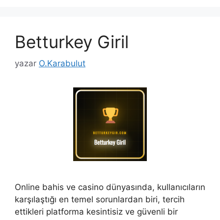
Betturkey Giril
yazar
O.Karabulut
Online bahis ve casino dünyasında, kullanıcıların
karşılaştığı en temel sorunlardan biri, tercih
ettikleri platforma kesintisiz ve güvenli bir